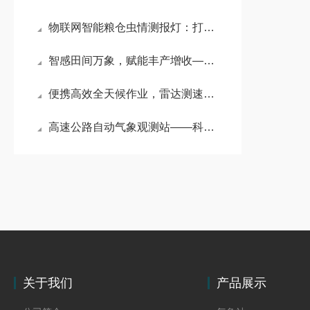
物联网智能粮仓虫情测报灯：打造粮仓虫害精准防控新体系
智感田间万象，赋能丰产增收——农田环境信息自动监测站
便携高效全天候作业，雷达测速仪打造移动测速新方案#2026已更新
高速公路自动气象观测站——科技赋能气象监测，点亮智慧高速通行路
关于我们
产品展示