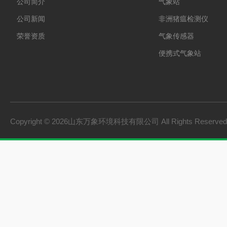
公司简介
气象站
公司新闻
非洲猪瘟检测仪
荣誉资质
气象传感器
便携式气象站
防爆气象站
cems烟气在线监测系
手持气象站
Copyright © 2026山东万象环境科技有限公司 All Rights Reserv
土壤墒情监测系统
负氧离子监测系统
雨量监测站
虫情测报灯
农业四情监测系统
杀虫灯
智能温室一体机