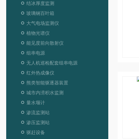
结冰厚度监测
玻璃钢百叶箱
大气电场监测仪
植物光谱仪
能见度前向散射仪
组串电源
无人机巡检配套组串电源
红外热成像仪
熊类智能驱逐器装置
城市内涝积水监测
量水堰计
渗流监测站
渗压监测站
驱赶设备