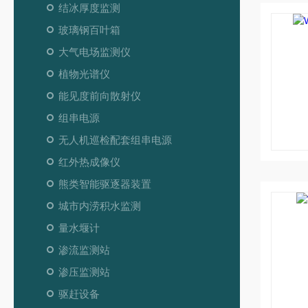
结冰厚度监测
玻璃钢百叶箱
大气电场监测仪
植物光谱仪
能见度前向散射仪
组串电源
无人机巡检配套组串电源
红外热成像仪
熊类智能驱逐器装置
城市内涝积水监测
量水堰计
渗流监测站
渗压监测站
驱赶设备