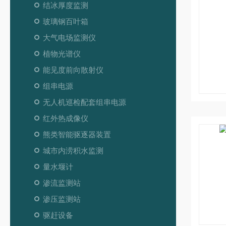
结冰厚度监测
玻璃钢百叶箱
大气电场监测仪
植物光谱仪
能见度前向散射仪
组串电源
无人机巡检配套组串电源
红外热成像仪
熊类智能驱逐器装置
城市内涝积水监测
量水堰计
渗流监测站
渗压监测站
驱赶设备