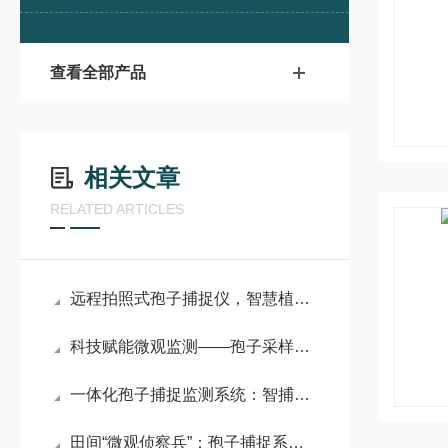
查看全部产品
相关文章
RELATED ARTICLES
远程拍照式孢子捕捉仪，智慧植保筑牢作物病害预警防线#2026已更新
科技赋能微观监测——孢子采样捕捉仪的技术原理与核心构造
一体化孢子捕捉监测系统：智捕无形菌源，筑牢作物病害防控第一道防线
田间“微观侦察兵”：孢子捕捉系统的隐形守护