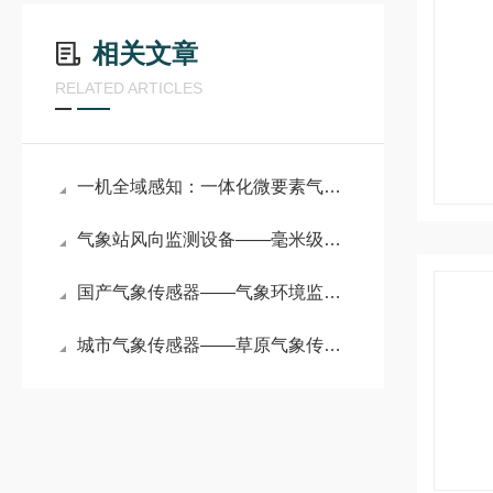
相关文章
RELATED ARTICLES
一机全域感知：一体化微要素气象传感器的技术内核与应用全景
气象站风向监测设备——毫米级精度！气象传感器如何 “读懂” 每缕风
国产气象传感器——气象环境监测传感器：大气变化的 “敏锐捕手”
城市气象传感器——草原气象传感器：农业、园区的 “气象数据管家”