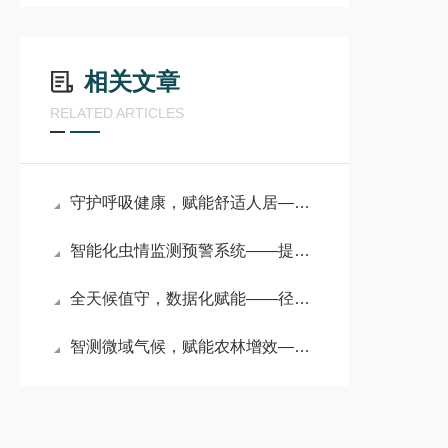
相关文章
RELATED ARTICLES
守护呼吸健康，赋能舒适人居——一体式室内环境监测系统
智能化虫情监测预警系统——提高工作效率的市电虫情测报灯#2024已更新
全天候值守，数据化赋能——径流场泥沙含量在线监测系统守护水土安全
智测微域气候，赋能农林增效——农林小气候监测系统的应用与价值