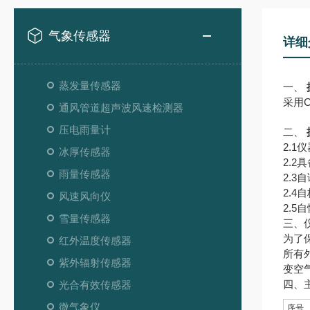
气象传感器
详细
蒸发量传感器
一、
采用
通风管道超声波风速检测器
压电雨量计
二、
2.
冰厚传感器
2.
雨量传感器
2.
2.
风速风向仪
2.
雪量传感器
三、
为了
红外温度传感器
所有
紫外辐射传感器
变空
四、
光合有效传感器
微气象仪
序号