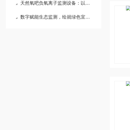
天然氧吧负氧离子监测设备：以精准监测护生态底色，赋能自然环境科学管护
数字赋能生态监测，绘就绿色宜居画卷——负氧离子自动监测系统应用介绍