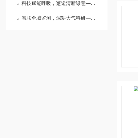
科技赋能呼吸，邂逅清新绿意——公园气象监测站点亮康养生活
智联全域监测，深耕大气科研——科研型大气负氧离子智能监测系统