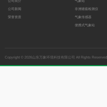
公司简介
气象站
公司新闻
非洲猪瘟检测仪
荣誉资质
气象传感器
便携式气象站
防爆气象站
cems烟气在线监测系
手持气象站
Copyright © 2026山东万象环境科技有限公司 All Rights Reserv
土壤墒情监测系统
负氧离子监测系统
雨量监测站
虫情测报灯
农业四情监测系统
杀虫灯
智能温室一体机