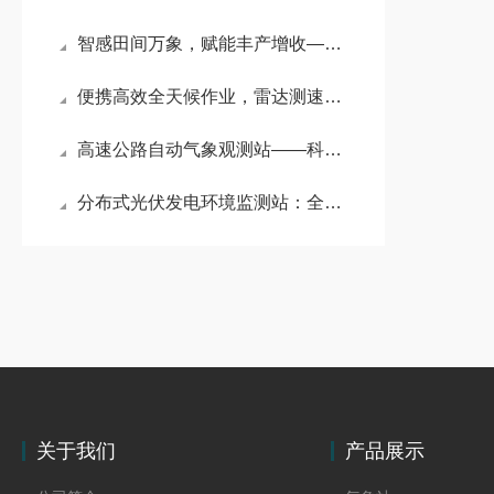
智感田间万象，赋能丰产增收——农田环境信息自动监测站
便携高效全天候作业，雷达测速仪打造移动测速新方案#2026已更新
高速公路自动气象观测站——科技赋能气象监测，点亮智慧高速通行路
分布式光伏发电环境监测站：全维环境感知，筑牢分布式光伏绿电发展根基
关于我们
产品展示