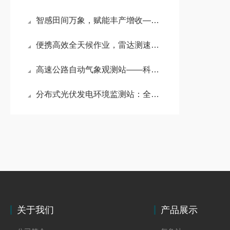
智感田间万象，赋能丰产增收——农田环境信息自动监测站
便携高效全天候作业，雷达测速仪打造移动测速新方案#2026已更新
高速公路自动气象观测站——科技赋能气象监测，点亮智慧高速通行路
分布式光伏发电环境监测站：全维环境感知，筑牢分布式光伏绿电发展根基
关于我们
产品展示