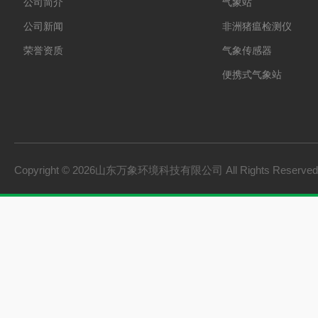
公司简介
气象站
公司新闻
非洲猪瘟检测仪
荣誉资质
气象传感器
便携式气象站
防爆气象站
cems烟气在线监测系
手持气象站
Copyright © 2026山东万象环境科技有限公司 All Rights Reserv
土壤墒情监测系统
负氧离子监测系统
雨量监测站
虫情测报灯
农业四情监测系统
杀虫灯
智能温室一体机