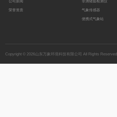
公司新闻
非洲猪瘟检测仪
荣誉资质
气象传感器
便携式气象站
防爆气象站
cems烟气在线监测系
手持气象站
Copyright © 2026山东万象环境科技有限公司 All Rights Reserv
土壤墒情监测系统
负氧离子监测系统
雨量监测站
虫情测报灯
农业四情监测系统
杀虫灯
智能温室一体机
孢子捕捉仪