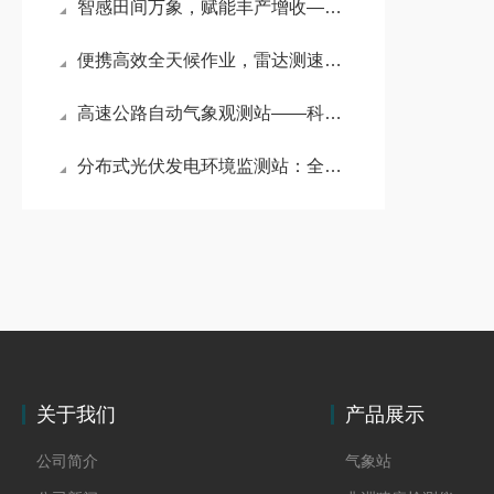
智感田间万象，赋能丰产增收——农田环境信息自动监测站
便携高效全天候作业，雷达测速仪打造移动测速新方案#2026已更新
高速公路自动气象观测站——科技赋能气象监测，点亮智慧高速通行路
分布式光伏发电环境监测站：全维环境感知，筑牢分布式光伏绿电发展根基
关于我们
产品展示
公司简介
气象站