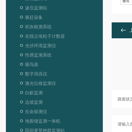
通讯
渗压监测站
驱赶设备
积灰检测系统
在线尘埃粒子计数器
光伏环境监测仪
性诱监测系统
驱鸟器
数字浪高仪
激光位移监测仪
白蚁监测
边坡监测
生命探测仪
地裂缝监测一体机
田间麦芽种群监测站