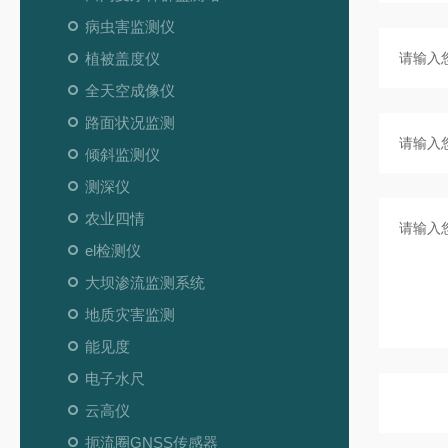
病虫害监测仪
植被盖度仪
全天空成像仪
路面状况监测
倾斜监测仪
测深仪
农业四情
el检测仪
大坝渗流监测系统
地质灾害监测
能见度
电子水尺
云高仪
扼流圈GNSS传感器