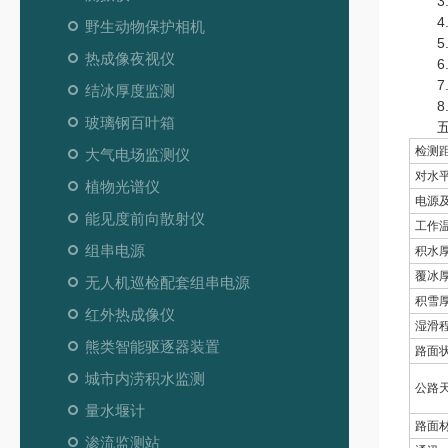
3.
4.
野生动物保护相机
5.
热成像夜视仪
6.
7.
结冰厚度监测
8.
玻璃钢百叶箱
五、
检测
大气电场监测仪
对水
植物光谱仪
电源
能见度前向散射仪
工作
组串电源
积水
覆冰
无人机巡检配套组串电源
积雪
红外热成像仪
湿滑
熊类智能驱逐器装置
路面
城市内涝积水监测
公路
量水堰计
路面
渗流监测站