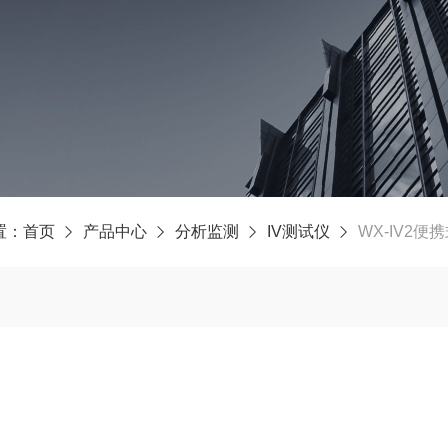
置：
首页
产品中心
分析监测
IV测试仪
WX-IV2便