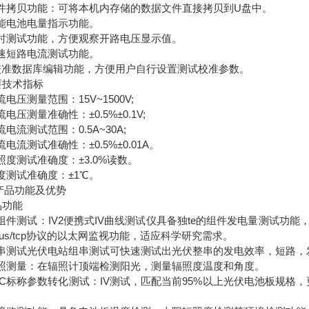
)文件拷贝功能：可将本机内存储的数据文件直接拷贝到U盘中。
)智能电池电量指示功能。
)实时测试功能，方便观察开路电压显示值。
)快速短路电流测试功能。
0)校准数据库编辑功能，方便用户自行设置测试校准参数。
要技术指标
直流电压测量范围：15V~1500V;
直流电压测量准确性：±0.5%±0.1V;
直流电流测试范围：0.5A~30A;
直流电流测试准确性：±0.5%±0.01A。
辐照度测试准确度：±3.0%读数。
温度测试准确度：±1℃。
产品功能及优势
品功能
)单组件测试：IV2便携式IV曲线测试仪具备独te的组件发电量测试
bus/tcp协议的以太⽹监视功能，适应科学研究需求。
)组串测试光伏电站组串测试可快速测试出光伏整串的发电效率，短路
)辐照测量：在辐照计顶端检测阳光，测量辐照度温度和角度。
)STC标称参数转化测试：IV测试，匹配当前95%以上光伏电池板
。