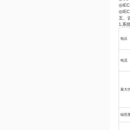
◎IE
◎IE
五、
1.系
电压
电流
最大
辐照