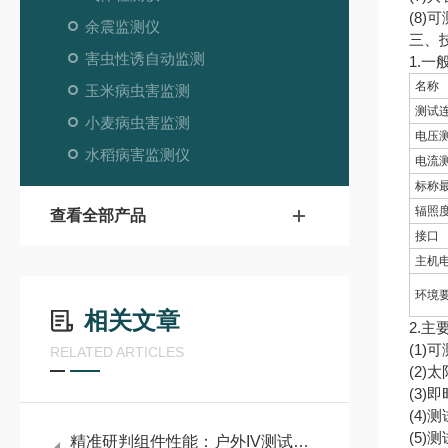
(8
余震监测仪
三、
害虫性诱自动监测
1.一
名称
玉米病虫害监测
测试
小麦病虫害监测
电压
水稻病害监测仪
电流
标称
辐照
查看全部产品
接口
主机
环境
相关文章
2.主
(1
RELATED ARTICLES
(2
(3
(4
(5
精准研判组件性能：户外IV测试仪打造光伏运维便携利器