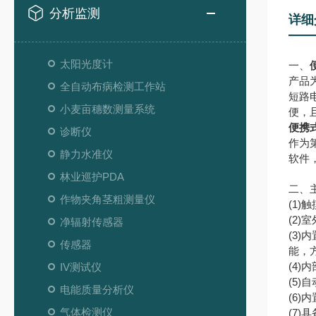
分析监测
详细
太阳光度计
一、
产品
全自动布病检测工作站
短路
小麦亩穗数测量系统
便，
便携
诊断仪
作为
静力水准仪
软件
林业巡护PDA
二、
作物夹角茎粗测量仪
(1
(2
净辐射传感器
(3
传感器
能，
(4
IV测试仪
(5
电能质量分析仪
(6
气体检测仪
(7