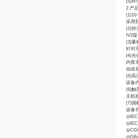
(5
2.产
(1)
采⽤
(2)
IV
(3)
针对
(4)
内置
动添
(5)
设备
(6)
主机
(7)
设备
◎IE
◎IE
◎CG
◎GB