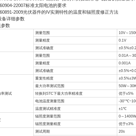
C60904-22007标准太阳电池的要求
C60891-2009光伏器件的IV实测特性的温度和辐照度修正⽅法
设备详细参数
统参数
测量范围
10V～150
测量精度
0.1V
测试准确度
±0.5%±0.
测量范围
0.01A～3
测量精度
0.001A
测试准确度
±0.5%+0.
重复性精度
±0.5%±3
最大功率测试范围
50W～30
功率测试
转换到STC下最大功率精准度
优于±5%
电池温度测量范围
-30°℃~1
温度测试精准度
±1℃
辐照度测量范围
0～1400W
度
辐照度测量精度
优于±3%
测试周期
20s