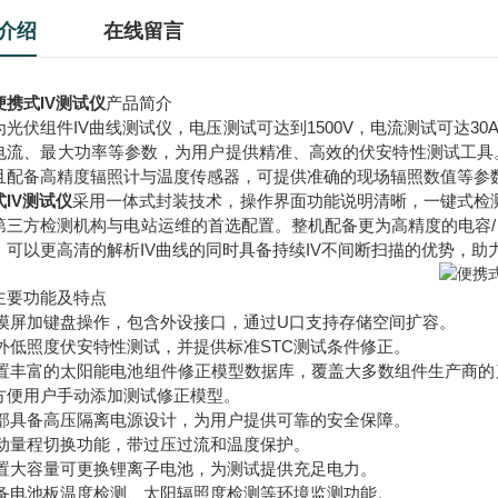
介绍
在线留言
便携式IV测试仪
产品简介
为光伏组件IV曲线测试仪，电压测试可达到1500V，电流测试可达3
电流、最大功率等参数，为用户提供精准、高效的伏安特性测试工具
且配备⾼精度辐照计与温度传感器，可提供准确的现场辐照数值等参
式IV测试仪
采⽤⼀体式封装技术，操作界⾯功能说明清晰，⼀键式检测
第三⽅检测机构与电站运维的⾸选配置。整机配备更为⾼精度的电容/
，可以更⾼清的解析IV曲线的同时具备持续IV不间断扫描的优势，助
主要功能及特点
)触摸屏加键盘操作，包含外设接口，通过U口支持存储空间扩容。
)室外低照度伏安特性测试，并提供标准STC测试条件修正。
)内置丰富的太阳能电池组件修正模型数据库，覆盖大多数组件生产商
方便用户手动添加测试修正模型。
)内部具备高压隔离电源设计，为用户提供可靠的安全保障。
)自动量程切换功能，带过压过流和温度保护。
)内置大容量可更换锂离子电池，为测试提供充足电力。
)具备电池板温度检测、太阳辐照度检测等环境监测功能。