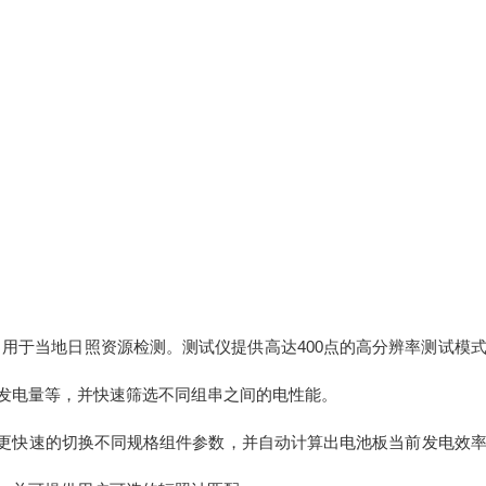
功能，⽤于当地⽇照资源检测。测试仪提供⾼达400点的⾼分辨率测试模
，发电量等，并快速筛选不同组串之间的电性能。
规格，更快速的切换不同规格组件参数，并⾃动计算出电池板当前发电效