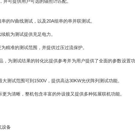
能，并可提供⽤户可选的辐照计匹配。
串的IV曲线测试，以及20A组串的串并联测试。
续续航为测试提供充⾜电⼒。
供更为精准的测试范围，并提供过压过流保护。
品，为测试结果的转化⽐提供参考并为⽤户提供了全⾯的参数设置
测试范围可到1500V，提供⾼达30KW光伏阵列测试功能。
⽰更为清晰，整机包含丰富的外设接⼜提供多种拓展联机功能。
⽓设备