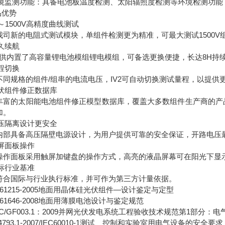
)环境监测功能：具备电池板温度检测、太阳辐照度检测等环境检测功
品优势
10～1500V⾼精度曲线测试
我司新的电阻式测试模块，单组件检测更为精准，可最⼤测试1500V组
持久续航
2提供内置了⾼容量锂电池模组锂电模组，可备选更换便捷，长达8H持
量程切换
不同规格的组件/组串的电流电压，IV2可⾃动切换测试量程，以提
光伏组件修正数据库
丰富的太阳能电池组件修正模型数据库，覆盖⼤多数组件⽣产商的产
加。
⾼压隔离设计更安全
内部具备⾼压隔壁电源设计，为⽤户提供可靠的安全保证，开路电压最⼤
触屏⾯板操作
操作⾯板采⽤触屏加键盘的操作⽅式，⾼亮的液晶屏幕可在阳光下显
国标⾏业基准
符合国际与⾏业执⾏标准，并可作为第三⽅计量依据。
C61215-2005地⾯⽤晶体硅光伏组件—设计鉴定与定型
C61646-2008地⾯⽤薄膜电池设计与鉴定规范
C/GF003.1：2009并⽹光伏发电系统⼯程验收技术规范第1部分：电
4793.1-2007/IEC60010-1测试、控制和实验室⽤电⽓设备的安全要求