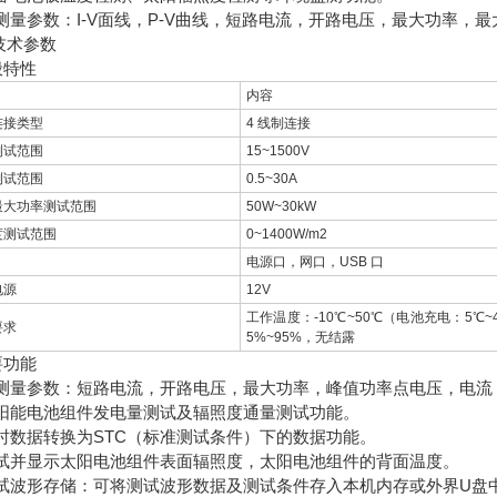
)可测量参数：I-V面线，P-V曲线，短路电流，开路电压，最大功率
技术参数
般特性
内容
连接类型
4 线制连接
测试范围
15~1500V
测试范围
0.5~30A
最大功率测试范围
50W~30kW
度测试范围
0~1400W/m2
电源口，网口，USB 口
电源
12V
工作温度：-10℃~50℃（电池充电：5℃~
要求
5%~95%，无结露
要功能
)可测量参数：短路电流，开路电压，最大功率，峰值功率点电压，电流
)太阳能电池组件发电量测试及辐照度通量测试功能。
)即时数据转换为STC（标准测试条件）下的数据功能。
)测试并显示太阳电池组件表面辐照度，太阳电池组件的背面温度。
)测试波形存储：可将测试波形数据及测试条件存入本机内存或外界U盘