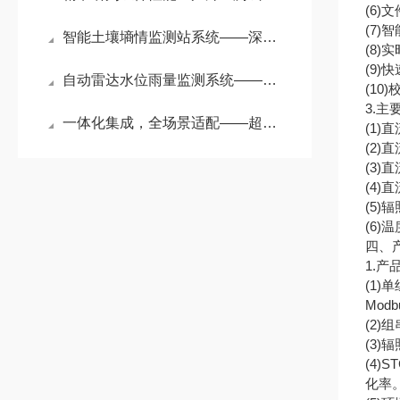
(6
(7
智能土壤墒情监测站系统——深挖土壤墒情奥秘，多深度监测站领航
(8
(9
自动雷达水位雨量监测系统——兢兢业业的水位水质在线检测设施#2024已更新
(1
3.主
一体化集成，全场景适配——超声波气象环境监测站筑牢气象安全防线
(1)
(2)
(3)
(4)
(5)
(6)
四、
1.产
(1
Mod
(2
(3
(4
化率