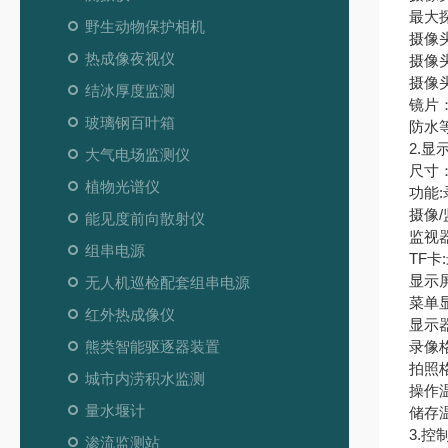
最大探
野生动物保护相机
摄像
热成像夜视仪
摄像头
摄像
结冰厚度监测
镜片
玻璃钢百叶箱
防水
2.显
大气电场监测仪
尺寸：
植物光谱仪
功能:
摄像/
能见度前向散射仪
监视器
组串电源
TF卡
显示屏分
无人机巡检配套组串电源
菜单显
红外热成像仪
显示
熊类智能驱逐器装置
录像格
拍照格
城市内涝积水监测
操作温
量水堰计
储存温
3.控
渗流监测站