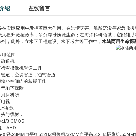
介绍
在线留言
备在实际应用中发挥着巨大作用。在洪涝灾害、船舶沉没等紧急救援
极大提升救援效率，争分夺秒挽救生命；在海洋科研领域，它能辅助
资料；此外，在水下工程建设、水下考古等工作中，
水陆两用生命探
应用范围
道疏通机
管道检查摄像机管道工具
地下管道，空调管道，油气管道
体积狭小空间内的救援工作
对于地下探险
下河床科研
下电视
技术参数
像头与线材：
:1/3 CMOS
度：AHD
直径:23MM自平衡512HZ摄像机/32MM自平衡512HZ摄像机/50M