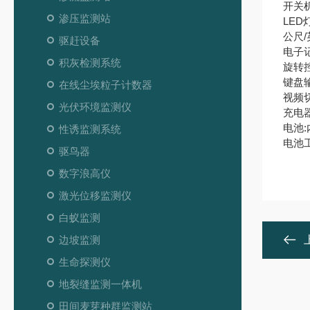
开关
渗压监测站
LE
公尺
驱赶设备
电子
积灰检测系统
旋转
键盘
在线尘埃粒子计数器
视频
光伏环境监测仪
充电器:
电池:
性诱监测系统
电池工
驱鸟器
数字浪高仪
激光位移监测仪
白蚁监测
边坡监测
生命探测仪
地裂缝监测一体机
田间麦芽种群监测站