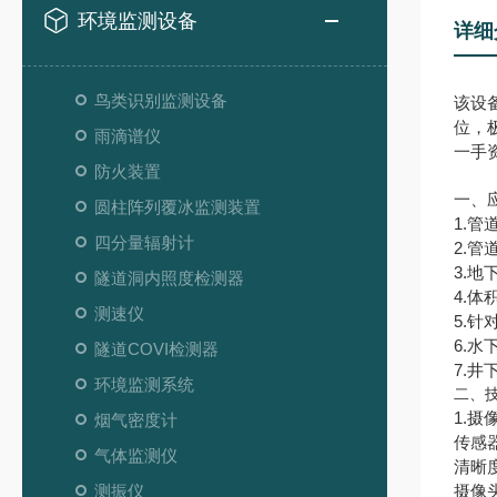
环境监测设备
详细
鸟类识别监测设备
该设
位，
雨滴谱仪
一手
防火装置
一、
圆柱阵列覆冰监测装置
1.管
四分量辐射计
2.
3.
隧道洞内照度检测器
4.
测速仪
5.针
6.水
隧道COVI检测器
7.井
环境监测系统
二、
1.摄
烟气密度计
传感器
气体监测仪
清晰
测振仪
摄像头