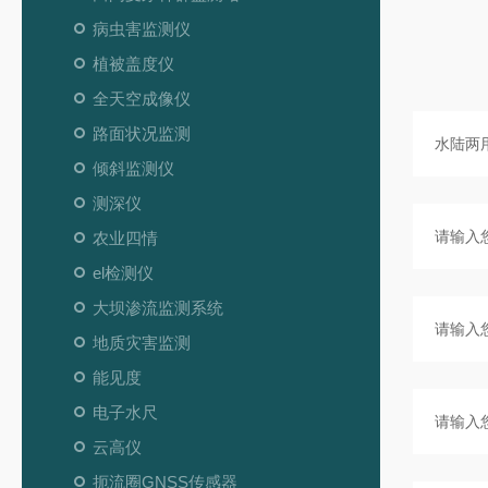
病虫害监测仪
植被盖度仪
全天空成像仪
路面状况监测
倾斜监测仪
测深仪
农业四情
el检测仪
大坝渗流监测系统
地质灾害监测
能见度
电子水尺
云高仪
扼流圈GNSS传感器