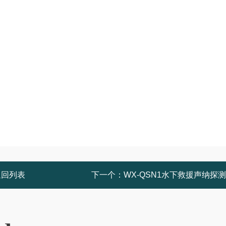
返回列表
下一个：
WX-QSN1水下救援声纳探