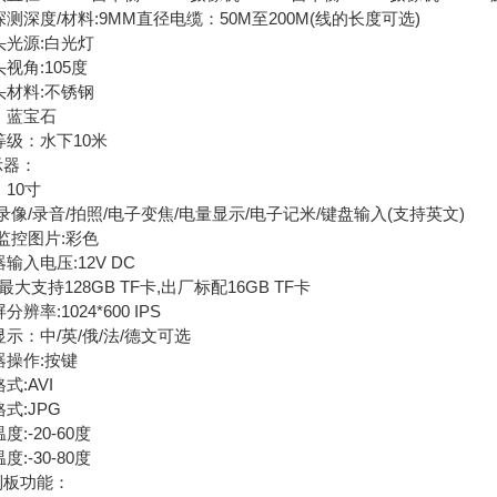
测深度/材料:9MM直径电缆：50M至200M(线的长度可选)
头光源:白光灯
视角:105度
头材料:不锈钢
：蓝宝石
等级：水下10米
示器：
10寸
录像/录音/拍照/电子变焦/电量显示/电子记米/键盘输入(支持英文)
监控图片:彩色
输入电压:12V DC
:最大支持128GB TF卡,出厂标配16GB TF卡
辨率:1024*600 IPS
示：中/英/俄/法/德文可选
器操作:按键
式:AVI
式:JPG
度:-20-60度
度:-30-80度
制板功能：