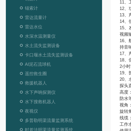
11、
锚索计
12、
13、
雷达流量计
14、
雷达水位
15、
视频
水深水温测量仪
16
水土流失监测设备
持音
17、
卡口堰水土流失监测设备
18
AI泥石流球机
2小
19
遥控救生圈
20
救援机器人
探头直
高度：
水下声呐探测仪
防水等
水下搜救机器人
视角：
夜视仪
旋转角
线缆
多普勒明渠流量监测系统
工作
时差法明渠流量监测系统
使用温