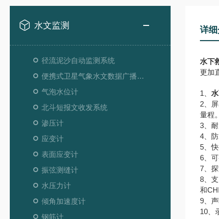
水文监测
详细
径流泥沙自动监测系统
水下
更加
便携式卫星气象水文数据广播接收设备
气泡水位计
1、
水
2、
北斗短报文收发系统
量程
渗压计
3、耐
4、防
应变计
5、
表面应变计
6、可
7、探
振弦测缝计
8、
⽔压⼒计
和CH
9、声
倾角加速度计
10
钢筋计