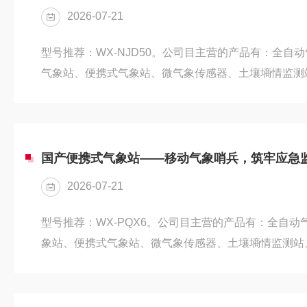
2026-07-21
型号推荐：WX-NJD50。公司目主营的产品有：全自
气象站、便携式气象站、微气象传感器、土壤墒情监测
测站以及大气环保监测设备等，产品均可根据客户需求
式服务，目已经跟各大高校和科研院所建立了良好的合
警监测站是融合光学探测、智能传感与物联网技术的现
象与交通安全防控的核心基础设施，有效破解了传统人
国产便携式气象站——移动气象哨兵，筑牢应急
全天候作业的行业难题，为多领域...
2026-07-21
型号推荐：WX-PQX6。公司目主营的产品有：全自
象站、便携式气象站、微气象传感器、土壤墒情监测站
站以及大气环保监测设备等，产品均可根据客户需求配
服务，目已经跟各大高校和科研院所建立了良好的合作
款轻量化、智能化、可快速部署的新型气象监测设备，