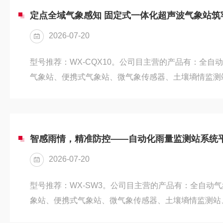
测站点布局固定、灵活性不足的短板，成为气象防灾减
备，为突发场景下的气象数据精准...
2026-07-20
型号推荐：WX-CQX10。公司目主营的产品有：全自
气象站、便携式气象站、微气象传感器、土壤墒情监测
测站以及大气环保监测设备等，产品均可根据客户需求
式服务，目已经跟各大高校和科研院所建立了良好的合
波气象站是面向野外长期定点监测打造的集成化智能设
术与一体式稳固架构，解决传统分体气象设备运维繁琐
智感雨情，精准防控——自动化雨量监测站系统
点，成为农业、交通、生态、水利多...
2026-07-20
型号推荐：WX-SW3。公司目主营的产品有：全自动
象站、便携式气象站、微气象传感器、土壤墒情监测站
站以及大气环保监测设备等，产品均可根据客户需求配