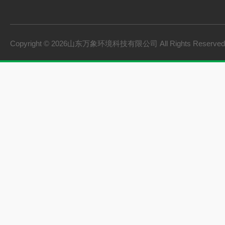
cems烟气在线监测系
手持气象站
Copyright © 2026山东万象环境科技有限公司 All Rights Reserv
土壤墒情监测系统
负氧离子监测系统
雨量监测站
虫情测报灯
农业四情监测系统
杀虫灯
智能温室一体机
孢子捕捉仪
水质监测设备
环境监测设备
荧光定量pcr仪