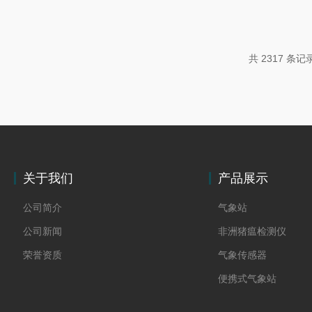
服务，目已经跟各大高校和科研院所建立了良好的合作
灾数字化转型背景下，自动化雨量监测站系统平台凭借
技术，打破传统人工监测效率低、误差大、滞后性强的
共 2317 条记
汛抗旱、水资源管理的核心智能化设...
关于我们
产品展示
公司简介
气象站
公司新闻
非洲猪瘟检测仪
荣誉资质
气象传感器
便携式气象站
防爆气象站