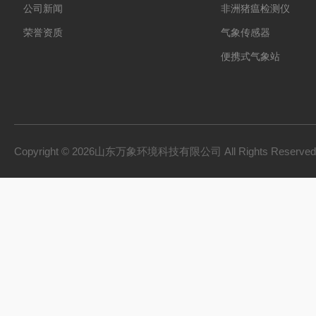
公司新闻
非洲猪瘟检测仪
荣誉资质
气象传感器
便携式气象站
防爆气象站
cems烟气在线监测系
手持气象站
Copyright © 2026山东万象环境科技有限公司 All Rights Reserv
土壤墒情监测系统
负氧离子监测系统
雨量监测站
虫情测报灯
农业四情监测系统
杀虫灯
智能温室一体机