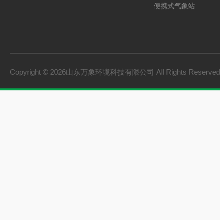
便携式气象站
防爆气象站
cems烟气在线监测系
手持气象站
Copyright © 2026山东万象环境科技有限公司 All Rights Reserv
土壤墒情监测系统
负氧离子监测系统
雨量监测站
虫情测报灯
农业四情监测系统
杀虫灯
智能温室一体机
孢子捕捉仪
水质监测设备