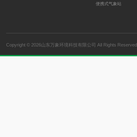
便携式气象站
防爆气象站
cems烟气在线监测系
手持气象站
Copyright © 2026山东万象环境科技有限公司 All Rights Reserv
土壤墒情监测系统
负氧离子监测系统
雨量监测站
虫情测报灯
农业四情监测系统
杀虫灯
智能温室一体机
孢子捕捉仪
水质监测设备