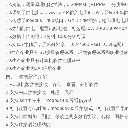
12.臭氧：测量原理电化学法，0-20PPM（±1PPM）,分辨率0
13.采集器供电接口：GX-12-4P,输入电压8-16V，带RS485输
14.传感器modbus、485接口：GX-12-4P插头，输出供电电
15.太阳能供电、配置铅酸电池，可选配30W 20AH/50W 40
16.数据上传间隔：1分钟-1000分钟可调
17.安卓7寸触屏，屏幕分辨率：1024*600 RGB LCD(选配)
18生产企业具有ISO质量管理体系、环境管理体系和职业健
19.生产企业具有计算机软件注册证书
20.生产企业为3Aji信用企业
四、上位机软件介绍
1.PC单机版数据接收、存储、查看、分析软件
2.支持串口数据接收、处理、展示
3.支持json字符串、modbus485等通信方式
4.可自设置存储时间，modbus485采集模式下可自设置采集
5.支持自助增加、删除、修改监测参数的协议、名称、图标
6.支持数据后处理功能