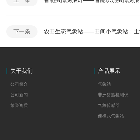
上一条
智能虫情测报灯——智能识别虫情测报系
下一条
农田生态气象站——田间小气象站：土壤
关于我们
产品展示
公司简介
气象站
公司新闻
非洲猪瘟检测仪
荣誉资质
气象传感器
便携式气象站
防爆气象站
cems烟气在线监测系