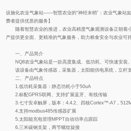
设施化农业气象站——智慧农业的“神经末梢"：农业气象站如
费者提供优质的服务】
随着智慧农业的推进，农业高精度气象观测设备正朝着小型
产提供更全面、更精准的气象服务，助力粮食安全与农业可
一、产品简介
NQ8农业气象站是一款高度集成、低功耗、可快速安装、
该设备由气象传感器，采集器，太阳能供电系统，立杆支
二、产品特点
1.低功耗采集器：静态功耗小于50uA
2.标配GPRS联网、支持扩展蓝牙、有线传输
3.七寸安卓触屏，版本：4.4.2、四核Cortex™-A7，512M
4.支持modbus485传感器扩展
5.太阳能充电管理MPPT自动功率点跟踪
6.三米碳钢支架，两节螺纹旋接