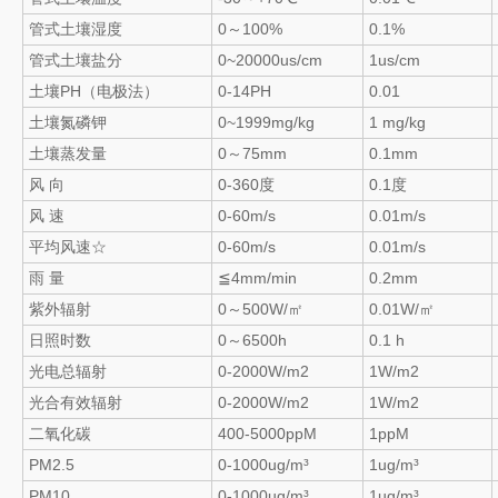
管式土壤湿度
0～100%
0.1%
管式土壤盐分
0~20000us/cm
1us/cm
土壤PH（电极法）
0-14PH
0.01
土壤氮磷钾
0~1999mg/kg
1 mg/kg
土壤蒸发量
0～75mm
0.1mm
风 向
0-360度
0.1度
风 速
0-60m/s
0.01m/s
平均风速☆
0-60m/s
0.01m/s
雨 量
≦4mm/min
0.2mm
紫外辐射
0～500W/㎡
0.01W/㎡
日照时数
0～6500h
0.1 h
光电总辐射
0-2000W/m2
1W/m2
光合有效辐射
0-2000W/m2
1W/m2
二氧化碳
400-5000ppM
1ppM
PM2.5
0-1000ug/m³
1ug/m³
PM10
0-1000ug/m³
1ug/m³