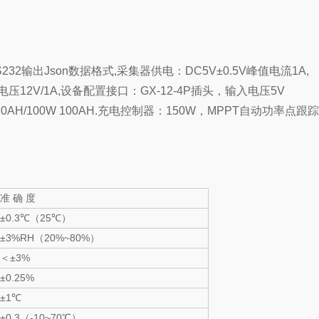
2输出Json数据格式,采集器供电：DC5V±0.5V峰值电流1A,
压12V/1A,设备配置接口：GX-12-4P插头，输入电压5V
AH/100W 100AH.充电控制器：150W，MPPT自动功率点跟
准 确 度
±0.3℃（25℃）
±3%RH（20%~80%）
＜±3%
±0.25%
±1℃
±0.3（-10~70℃）