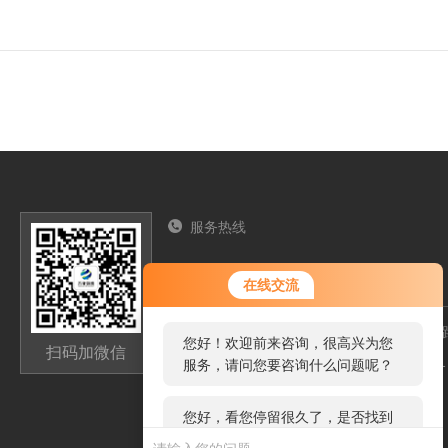
服务热线
13276362033
您好！欢迎前来咨询，很高兴为您
在线交流
服务，请问您要咨询什么问题呢？
山东省潍坊高新区新城街道玉清社区光电路
您好，看您停留很久了，是否找到
扫码加微信
高新区光电产业加速器（一期）1号楼301
了需求产品，您可以直接在线与我
联系！
1294284350qq.com