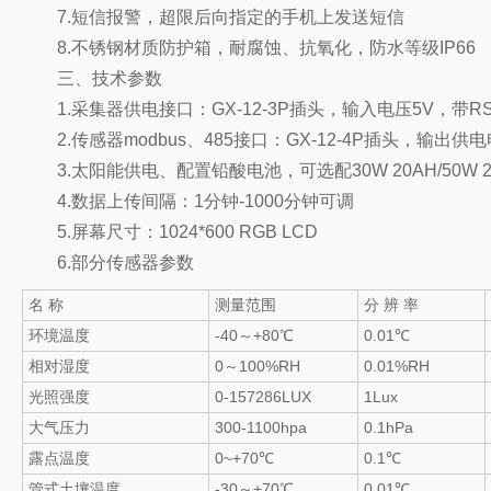
7.短信报警，超限后向指定的手机上发送短信
8.不锈钢材质防护箱，耐腐蚀、抗氧化，防水等级IP66
三、技术参数
1.采集器供电接口：GX-12-3P插头，输入电压5V，带RS23
2.传感器modbus、485接口：GX-12-4P插头，输出供电电
3.太阳能供电、配置铅酸电池，可选配30W 20AH/50W 20
4.数据上传间隔：1分钟-1000分钟可调
5.屏幕尺寸：1024*600 RGB LCD
6.部分传感器参数
名 称
测量范围
分 辨 率
环境温度
-40～+80℃
0.01℃
相对湿度
0～100%RH
0.01%RH
光照强度
0-157286LUX
1Lux
大气压力
300-1100hpa
0.1hPa
露点温度
0~+70℃
0.1℃
管式土壤温度
-30～+70℃
0.01℃