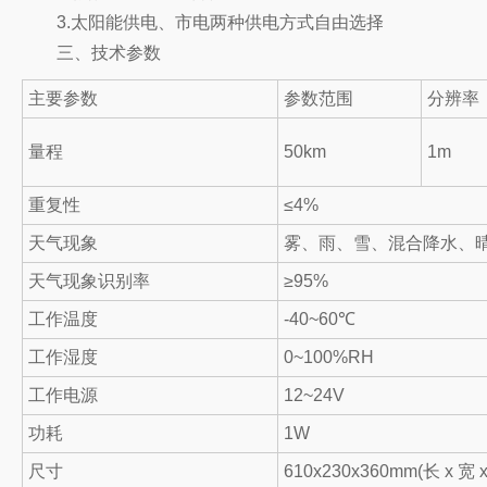
3.太阳能供电、市电两种供电方式自由选择
三、技术参数
主要参数
参数范围
分辨率
量程
50km
1m
重复性
≤4%
天气现象
雾、雨、雪、混合降水、
天气现象识别率
≥95%
工作温度
-40~60℃
工作湿度
0~100%RH
工作电源
12~24V
功耗
1W
尺寸
610x230x360mm(长 x 宽 x