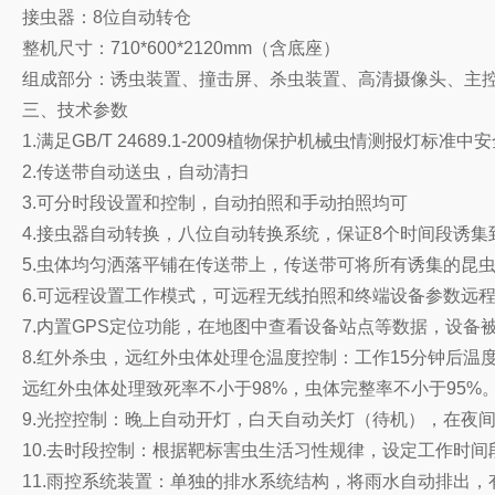
接虫器：8位自动转仓
整机尺寸：710*600*2120mm（含底座）
组成部分：诱虫装置、撞击屏、杀虫装置、高清摄像头、主
三、技术参数
1.满足GB/T 24689.1-2009植物保护机械虫情测报灯标
2.传送带自动送虫，自动清扫
3.可分时段设置和控制，自动拍照和手动拍照均可
4.接虫器自动转换，八位自动转换系统，保证8个时间段诱集
5.虫体均匀洒落平铺在传送带上，传送带可将所有诱集的昆
6.可远程设置工作模式，可远程无线拍照和终端设备参数远
7.内置GPS定位功能，在地图中查看设备站点等数据，设备
8.红外杀虫，远红外虫体处理仓温度控制：工作15分钟后温度
远红外虫体处理致死率不小于98%，虫体完整率不小于95%
9.光控控制：晚上自动开灯，白天自动关灯（待机），在夜
10.去时段控制：根据靶标害虫生活习性规律，设定工作时间
11.雨控系统装置：单独的排水系统结构，将雨水自动排出