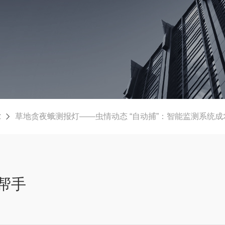
章
草地贪夜蛾测报灯——虫情动态 “自动捕”：智能监测系统
帮手