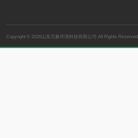
防爆气象站
cems烟气在线监测系
手持气象站
Copyright © 2026山东万象环境科技有限公司 All Rights Reserv
土壤墒情监测系统
负氧离子监测系统
雨量监测站
虫情测报灯
农业四情监测系统
杀虫灯
智能温室一体机
孢子捕捉仪
水质监测设备
环境监测设备