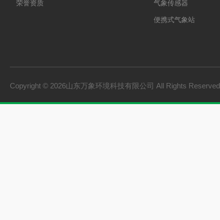
荣誉资质
气象传感器
便携式气象站
防爆气象站
cems烟气在线监测系
手持气象站
Copyright © 2026山东万象环境科技有限公司 All Rights Reserv
土壤墒情监测系统
负氧离子监测系统
雨量监测站
虫情测报灯
农业四情监测系统
杀虫灯
智能温室一体机
孢子捕捉仪