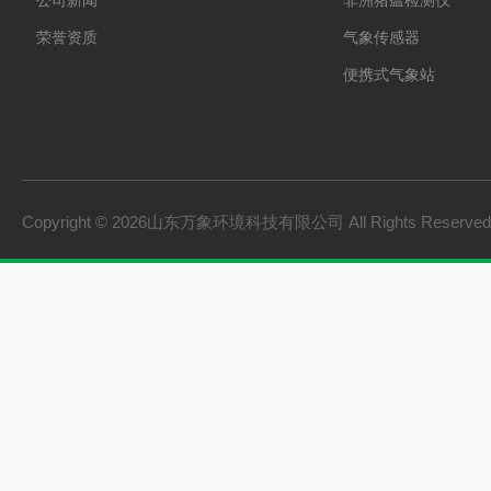
公司新闻
非洲猪瘟检测仪
荣誉资质
气象传感器
便携式气象站
防爆气象站
cems烟气在线监测系
手持气象站
Copyright © 2026山东万象环境科技有限公司 All Rights Reserv
土壤墒情监测系统
负氧离子监测系统
雨量监测站
虫情测报灯
农业四情监测系统
杀虫灯
智能温室一体机
孢子捕捉仪