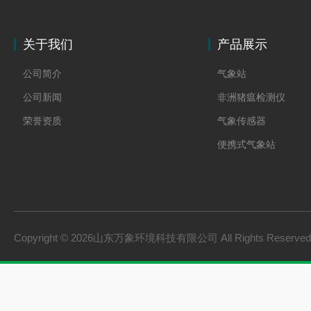
关于我们
产品展示
公司简介
气象站
公司新闻
非洲猪瘟检测仪
荣誉资质
气象传感器
便携式气象站
防爆气象站
cems烟气在线监测系
手持气象站
Copyright © 2026山东万象环境科技有限公司 All Rights Reserv
土壤墒情监测系统
负氧离子监测系统
雨量监测站
虫情测报灯