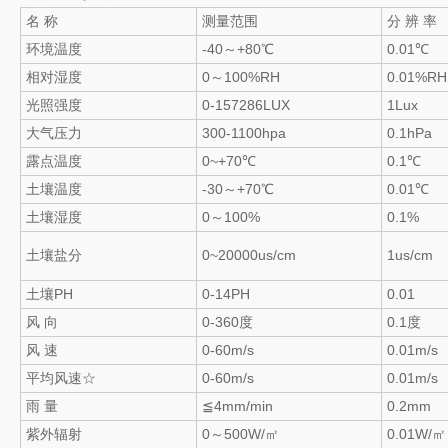
名 称
测量范围
分 辨 率
环境温度
-40～+80℃
0.01℃
相对湿度
0～100%RH
0.01%RH
光照强度
0-157286LUX
1Lux
大气压力
300-1100hpa
0.1hPa
露点温度
0~+70℃
0.1℃
土壤温度
-30～+70℃
0.01℃
土壤湿度
0～100%
0.1%
土壤盐分
0~20000us/cm
1us/cm
土壤PH
0-14PH
0.01
风 向
0-360度
0.1度
风 速
0-60m/s
0.01m/s
平均风速☆
0-60m/s
0.01m/s
雨 量
≦4mm/min
0.2mm
紫外辐射
0～500W/㎡
0.01W/㎡