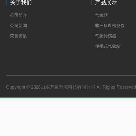
关于我们
产品展示
公司简介
气象站
公司新闻
非洲猪瘟检测仪
荣誉资质
气象传感器
便携式气象站
防爆气象站
cems烟气在线监测系
手持气象站
Copyright © 2026山东万象环境科技有限公司 All Rights Reserv
土壤墒情监测系统
负氧离子监测系统
雨量监测站
虫情测报灯
农业四情监测系统