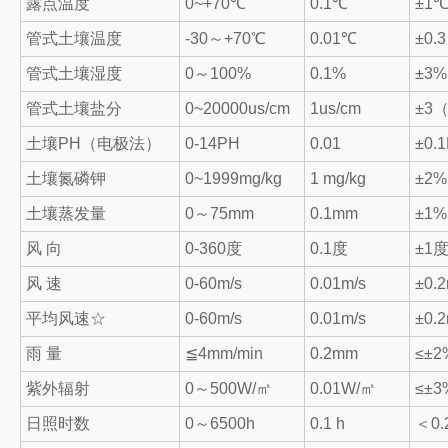
露点温度
0~+70℃
0.1℃
±1
管式土壤温度
-30～+70℃
0.01℃
±0.
管式土壤湿度
0～100%
0.1%
±3%
管式土壤盐分
0~20000us/cm
1us/cm
±3
土壤PH（电极法）
0-14PH
0.01
±0.
土壤氮磷钾
0~1999mg/kg
1 mg/kg
±2%
土壤蒸发量
0～75mm
0.1mm
±1%
风 向
0-360度
0.1度
±1
风 速
0-60m/s
0.01m/s
±0.2
平均风速☆
0-60m/s
0.01m/s
±0.2
雨 量
≦4mm/min
0.2mm
≤±2
紫外辐射
0～500W/㎡
0.01W/㎡
≤±3
日照时数
0～6500h
0.1 h
＜0.