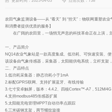
更新时间：2025-04-03
点击次数：738
农田气象监测设备——从 “看天" 到 “控天"：物联网重塑农
和消费者提供优质的服务】
在广阔的农田里，一场悄无声息的科技革命正在上演，主角
一、产品简介
NQ14农业气象站是一款高度集成、低功耗、可快速安装、
该设备由气象传感器，采集器，太阳能供电系统，立杆支架
二、产品特点
1.低功耗采集器：静态功耗小于1mA
2.标配GPRS联网、支持扩展蓝牙、有线传输
3.七寸安卓触屏，版本：4.4.2、四核Cortex™-A7，512M/4G
4.支持modbus485传感器扩展
5.太阳能充电管理MPPT自动功率点跟踪
6.三米碳钢支架，两节螺纹旋接