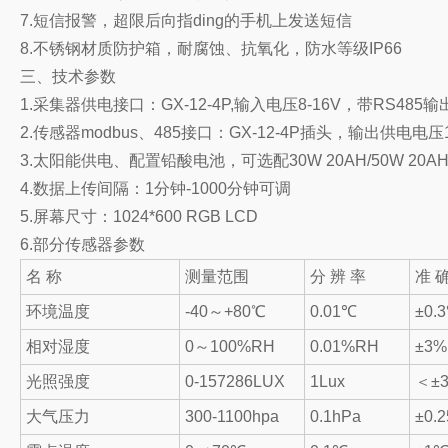
7.短信报警，超限后向指ding的手机上发送短信
8.
不锈钢
材质防护箱，耐腐蚀、抗氧化，防水等级IP66
三、技术参数
1.采集器供电接口：GX-12-4P,输入电压8-16V，带RS485输
2.传感器modbus、485接口：GX-12-4P插头，输出供电电压
3.太阳能供电、配置铅酸电池，可选配30W 20AH/50W 20A
4.数据上传间隔：1分钟-1000分钟可调
5.屏幕尺寸：1024*600 RGB LCD
6.部分传感器参数
名 称
测量范围
分 辨 率
准 
环境温度
-40～+80℃
0.01℃
±0
相对湿度
0～100%RH
0.01%RH
±3
光照强度
0-157286LUX
1Lux
＜±
大气压力
300-1100hpa
0.1hPa
±0.