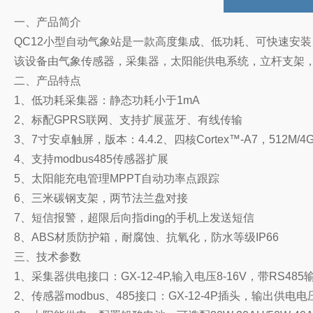
一、产品简介
QC12小型自动气象站是一款高度集成、低功耗、可快速安
该设备由气象传感器，采集器，太阳能供电系统，立杆支架
二、产品特点
1、低功耗采集器：静态功耗小于1mA
2、标配GPRS联网、支持扩展蓝牙、有线传输
3、7寸安卓触屏，版本：4.4.2、四核Cortex™-A7，512M/4G
4、支持modbus485传感器扩展
5、太阳能充电管理MPPT自动功率点跟踪
6、三米碳钢支架，两节法兰盘对接
7、短信报警，超限后向指ding的手机上发送短信
8、ABS材质防护箱，耐腐蚀、抗氧化，防水等级IP66
三、技术参数
1、
采集器供电接口：GX-12-4P,输入电压8-16V，带RS485
2、传感器modbus、485接口：GX-12-4P插头，输出供电电