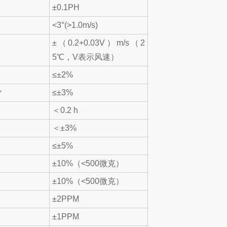
±0.1PH
<3°(>1.0m/s)
±（0.2+0.03V）m/s（2
5℃，V表示风速）
≤±2%
㎡
≤±3%
＜0.2 h
＜±3%
≤±5%
±10%（<500微克）
±10%（<500微克）
±2PPM
±1PPM