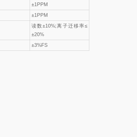
±1PPM
±1PPM
读数±10%;离子迁移率≤
±20%
±3%FS