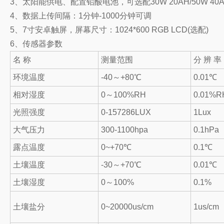
3、太阳能供电、配置铅酸电池，可选配30W 20AH/50W 40A
4、数据上传间隔：1分钟-1000分钟可调
5、7寸安卓触屏，屏幕尺寸：1024*600 RGB LCD(选配)
6、传感器参数
名 称
测量范围
分 辨 率
环境温度
-40～+80℃
0.01℃
相对湿度
0～100%RH
0.01%R
光照强度
0-157286LUX
1Lux
大气压力
300-1100hpa
0.1hPa
露点温度
0~+70℃
0.1℃
土壤温度
-30～+70℃
0.01℃
土壤湿度
0～100%
0.1%
土壤盐分
0~20000us/cm
1us/cm