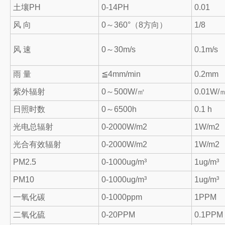
土壤PH
0-14PH
0.01
风 向
0～360°（8方向）
1/8
风 速
0～30m/s
0.1m/s
雨 量
≦4mm/min
0.2mm
紫外辐射
0～500W/㎡
0.01W/
日照时数
0～6500h
0.1 h
光电总辐射
0-2000W/m2
1W/m2
光合有效辐射
0-2000W/m2
1W/m2
PM2.5
0-1000ug/m³
1ug/m³
PM10
0-1000ug/m³
1ug/m³
一氧化碳
0-1000ppm
1PPM
二氧化硫
0-20PPM
0.1PPM