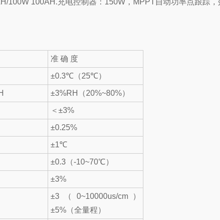
H/100W 100AH.充电控制器：150W，MPPT自动功率点跟踪
准 确 度
±0.3℃（25℃）
H
±3%RH（20%~80%）
＜±3%
±0.25%
±1℃
±0.3（-10~70℃）
±3%
±3（0~10000us/cm）
±5%（全量程）