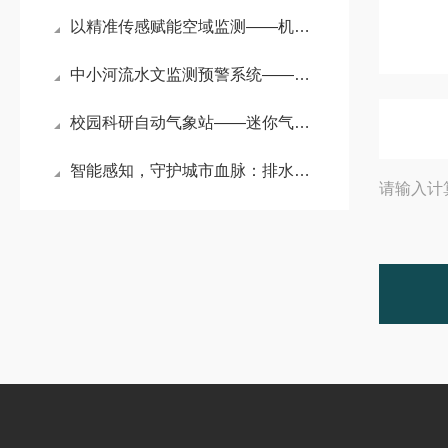
以精准传感赋能空域监测——机场能见度实时监测系统的技术内核
中小河流水文监测预警系统——一款用心研究的大坝水位监测系统2024已更新
校园科研自动气象站——迷你气象站：守护校园环境的 “隐形卫士”
智能感知，守护城市血脉：排水管网流量监测系统的创新应用​
请输入计