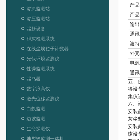
产品
渗流监测站
产品
渗压监测站
输出
驱赶设备
通讯
积灰检测系统
波特
在线尘埃粒子计数器
外壳
光伏环境监测仪
电源
性诱监测系统
通讯
驱鸟器
五、
数字浪高仪
将设
集仪
激光位移监测仪
六、
白蚁监测
安装
边坡监测
灰尘
安装
生命探测仪
该设
地裂缝监测一体机