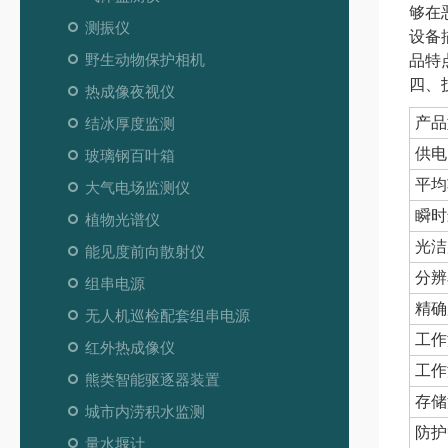
够在
测振仪
设备
野生动物保护相机
品特
四、
热成像夜视仪
产品
结冰厚度监测
供电
玻璃钢百叶箱
平均
大气电场监测仪
瞬时
植物光谱仪
光洁
能见度前向散射仪
分辨
组串电源
精确
无人机巡检配套组串电源
工作
红外热成像仪
工作
熊类智能驱逐器装置
存储
城市内涝积水监测
防护
量水堰计