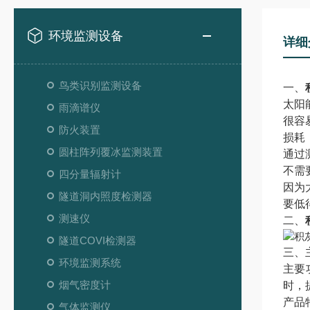
环境监测设备
详细
鸟类识别监测设备
一、
太阳
雨滴谱仪
很容
防火装置
损耗
圆柱阵列覆冰监测装置
通过
不需
四分量辐射计
因为
隧道洞内照度检测器
要低
测速仪
二、
隧道COVI检测器
三、
环境监测系统
主要
烟气密度计
时，
产品
气体监测仪