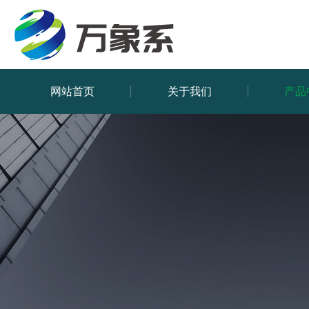
网站首页
关于我们
产品