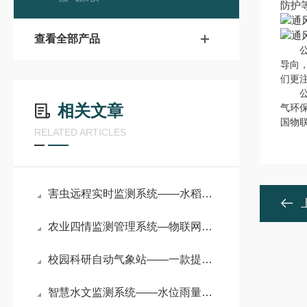
防护等
查看全部产品
公司
导向
们更
公司
相关文章
气环
国物
RELATED ARTICLES
害虫远程实时监测系统——水稻虫情测报灯的数据采集与分析架构
农业四情监测管理系统—物联网下的农业四情监测系统，为农田装上“千里眼”
校园科研自动气象站——一款提升学习好趣味的高中学校气象站2024万象直销
智慧水文监测系统——水位雨量流速流量监测仪：水文数据的精准 “捕捉者”