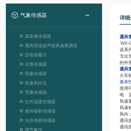
气象传感器
详细
蒸发量传感器
通风
WX
通风管道超声波风速检测器
该系
压电雨量计
无论
的外
冰厚传感器
通风
雨量传感器
火车
基本
风速风向仪
使用环
雪量传感器
电 源
风速量
红外温度传感器
风速精
紫外辐射传感器
风向
光合有效传感器
通讯接口
通讯协
微气象仪