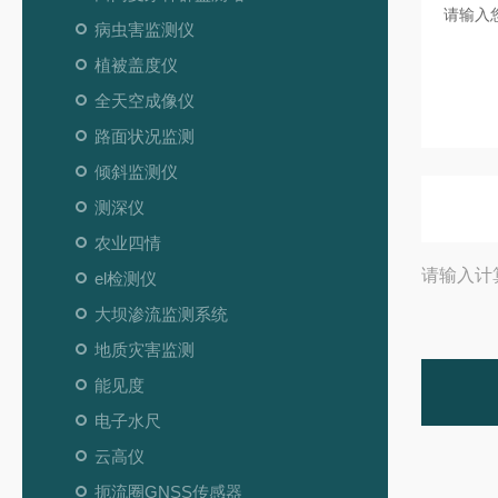
病虫害监测仪
植被盖度仪
全天空成像仪
路面状况监测
倾斜监测仪
测深仪
农业四情
请输入计
el检测仪
大坝渗流监测系统
地质灾害监测
能见度
电子水尺
云高仪
扼流圈GNSS传感器