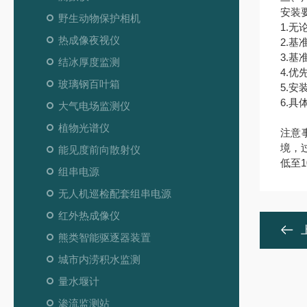
安装
野生动物保护相机
1.
热成像夜视仪
2.
3.
结冰厚度监测
4.
玻璃钢百叶箱
5.
6.
大气电场监测仪
植物光谱仪
注意
境，
能见度前向散射仪
低至
组串电源
无人机巡检配套组串电源
红外热成像仪
熊类智能驱逐器装置
城市内涝积水监测
量水堰计
渗流监测站