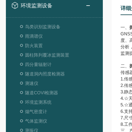
环境监测设备
详细
鸟类识别监测设备
一、
GN
雨滴谱仪
度、
防火装置
分析
监测
圆柱阵列覆冰监测装置
四分量辐射计
二、
传感
隧道洞内照度检测器
1.传
测速仪
2.传
3.静
隧道COVI检测器
4.
环境监测系统
5.
6.支
烟气密度计
7.尺
气体监测仪
8.工
测振仪
三、