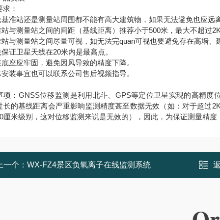
要求：
无论基准站还是测量站周围都不能有高大建筑物，如果无法避免也应远离
基准站与测量站之间的间距（基线距离）推荐小于500米，最大不超过
基准站与测量站之间尽量可视，如无法完quan可视也要避免存在高墙、
优先保证卫星天线在20米内是最高点。
安装底座应牢固，避免因风导致的精度下降。
具体安装事宜也可以联系公司售后视频指导。
事项：GNSS位移监测是利用北斗、GPS等定位卫星实现的高精
过长的基线距离会严重影响监测精度甚至数据无效（如：对于超过2K
10厘米级别，这对位移监测来说是无效的），因此，为保证测量精度，
上一个：
WX-FZ4景区负氧离子在线监测系统
Or