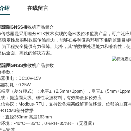
介绍
在线留言
扼流圈GNSS接收机
产品简介
SS传感器是采用差分RTK技术实现的毫米级位移监测产品，可广泛
高稳定性及实时数据传输能力，能够在各种复杂环境下准确监测目标
，为工程安全提供有力保障。此外，其*的数据处理能力和兼容性，
提供全面、高效的解决方案。
扼流圈GNSS接收机
产品参数
器参数：
感器供电：DC10V-15V
感器功耗：0.25W
态精度（差分模式）：水平±（2.5mm+1ppm），垂直±（5mm+1pp
☆天线：扼流圈天线、磁性吸波材料，有效降低多径效应
☆通信协议：Modbus-RTU，支持设备端离线解算位移量、位移的垂直
持RTCM3差分数据
寸：直径360mm高度163mm
作环境：-40°C~+85°C，0%RH~95%RH（无凝露）
产品安装