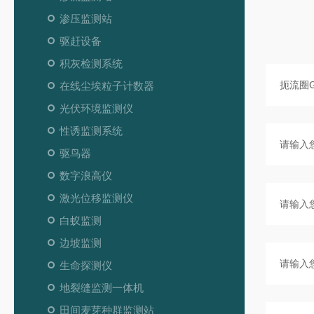
渗压监测站
驱赶设备
积灰检测系统
在线尘埃粒子计数器
光伏环境监测仪
性诱监测系统
驱鸟器
数字浪高仪
激光位移监测仪
白蚁监测
边坡监测
生命探测仪
地裂缝监测一体机
田间麦芽种群监测站