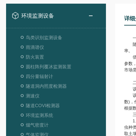
环境监测设备
详细
鸟类识别监测设备
一
随着
雨滴谱仪
率。
防火装置
借助
参数
圆柱阵列覆冰监测装置
市场
四分量辐射计
二
隧道洞内照度检测器
该系
该系
测速仪
数)
隧道COVI检测器
根据
三、
环境监测系统
1.
烟气密度计
虫种
取土
气体监测仪