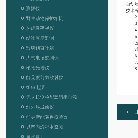
自动
测振仪
技术
2.
野生动物保护相机
3.
热成像夜视仪
4.
5.
结冰厚度监测
区域
玻璃钢百叶箱
趋势
6.
大气电场监测仪
7.
植物光谱仪
8.
能见度前向散射仪
组串电源
无人机巡检配套组串电源
红外热成像仪
熊类智能驱逐器装置
城市内涝积水监测
量水堰计