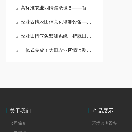
高标准农业四情灌溉设备——智控润良田，精准灌溉赋能高标准农业提质增效
农业四情农田信息化监测设备——智控农田四情 赋能现代农业高效发展
农业四情气象监测系统：把脉田间生态 以四情监测守护粮食丰产
一体式集成！大田农业四情监测系统打造高标准农田数字化管控新风向
关于我们
产品展示
公司简介
环境监测设备