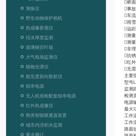
桥面
测振仪
事
车
野生动物保护相机
雨
热成像夜视仪
远
测
结冰厚度监测
测
玻璃钢百叶箱
非
抗
大气电场监测仪
红外
植物光谱仪
无
主要
能见度前向散射仪
型号L
组串电源
监测距
检测直
无人机巡检配套组串电源
电源输
红外热成像仪
最大
熊类智能驱逐器装置
工作温
工作湿
城市内涝积水监测
路面
量水堰计
路面积