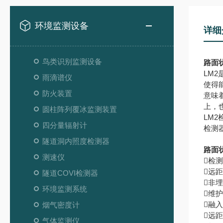
环境监测设备
详细
鸟类识别监测设备
路面
LM
雨滴谱仪
使得
防火装置
意味
上，
圆柱阵列覆冰监测装置
LM
四分量辐射计
检测
隧道洞内照度检测器
路面
测速仪
检
远
隧道COVI检测器
非
环境监测系统
维
融
烟气密度计
远
气体监测仪