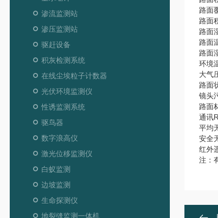
路面覆
渗流监测站
路面积
渗压监测站
路面湿
路面温
驱赶设备
路面湿
积灰检测系统
环境温
大气压
在线尘埃粒子计数器
路面
光伏环境监测仪
镜头
路面
性诱监测系统
通讯R
驱鸟器
平均无
数字浪高仪
安全
红外
激光位移监测仪
注：
白蚁监测
边坡监测
生命探测仪
地裂缝监测一体机