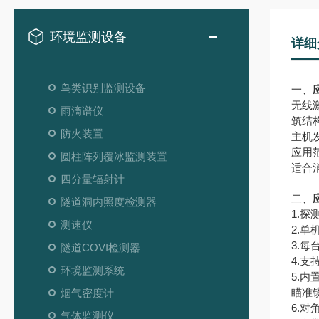
环境监测设备
详细
鸟类识别监测设备
一、
无线
雨滴谱仪
筑结
防火装置
主机
应用
圆柱阵列覆冰监测装置
适合
四分量辐射计
二、
隧道洞内照度检测器
1.
测速仪
2.
3.
隧道COVI检测器
4.
环境监测系统
5.
瞄准
烟气密度计
6.
气体监测仪