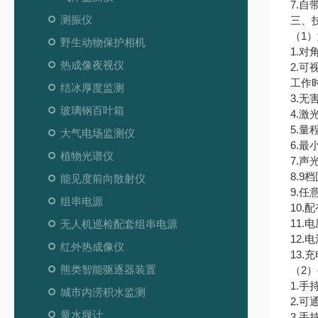
7.
测振仪
三、
（1
野生动物保护相机
1.
热成像夜视仪
2.
工作
结冰厚度监测
3.
玻璃钢百叶箱
4.激
5.量
大气电场监测仪
6.最
植物光谱仪
7.声
8.9
能见度前向散射仪
9.
组串电源
10
11
无人机巡检配套组串电源
12.
红外热成像仪
13.
熊类智能驱逐器装置
（2
1.手
城市内涝积水监测
2.
量水堰计
3.