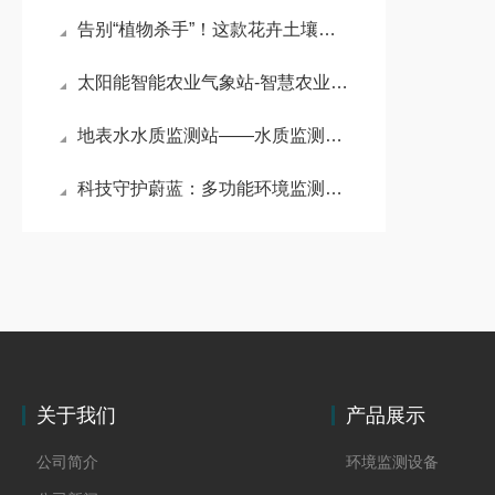
告别“植物杀手”！这款花卉土壤干湿检测仪，新手也能养出满分花园
太阳能智能农业气象站-智慧农业新篇章：气象环境物联网监测全解析
地表水水质监测站——水质监测进入智能化时代！这款多参数系统你不可不知
科技守护蔚蓝：多功能环境监测自动气象站的使命担当
关于我们
产品展示
公司简介
环境监测设备