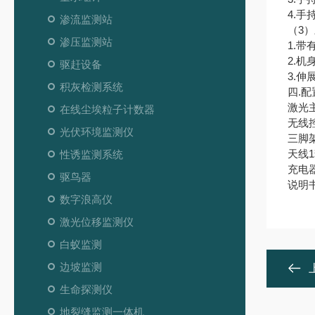
4.
渗流监测站
（3
渗压监测站
1.
2.机
驱赶设备
3.伸
积灰检测系统
四.配
激光
在线尘埃粒子计数器
无线
光伏环境监测仪
三脚
天线
性诱监测系统
充电
驱鸟器
说明
数字浪高仪
激光位移监测仪
白蚁监测
边坡监测
生命探测仪
地裂缝监测一体机