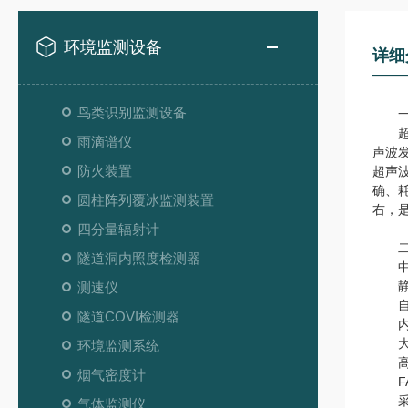
环境监测设备
详细
鸟类识别监测设备
一
超声
雨滴谱仪
声波
防火装置
超声
确、
圆柱阵列覆冰监测装置
右，
四分量辐射计
二
隧道洞内照度检测器
中，
静态
测速仪
自稳
隧道COVI检测器
内置
大容
环境监测系统
高精
烟气密度计
FAT
采用
气体监测仪