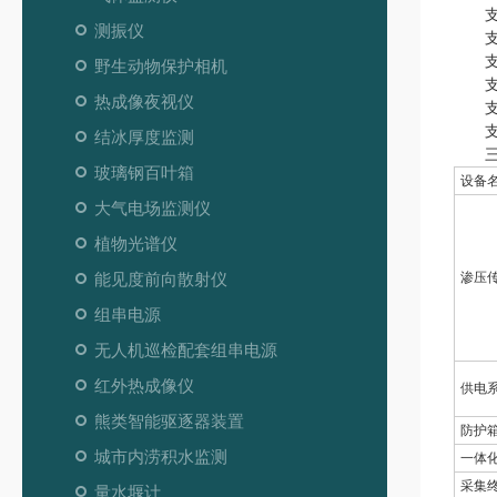
支持
测振仪
支持
支持
野生动物保护相机
支持数
热成像夜视仪
支持
支持外
结冰厚度监测
三、
玻璃钢百叶箱
设备
大气电场监测仪
植物光谱仪
能见度前向散射仪
渗压
组串电源
无人机巡检配套组串电源
红外热成像仪
供电
熊类智能驱逐器装置
防护
城市内涝积水监测
一体
采集
量水堰计