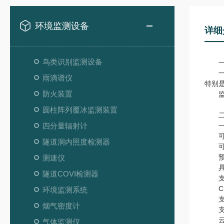
环境监测设备
详细
鸟类识别监测设备
一
一体
雨滴谱仪
特别
防火装置
监测
圆柱阵列覆冰监测装置
二
四分量辐射计
一体
可支
隧道洞内照度检测器
可自
预警
测速仪
具有R
隧道COVI检测器
支持
CS
环境监测系统
支持
烟气密度计
支持
云服
气体监测仪