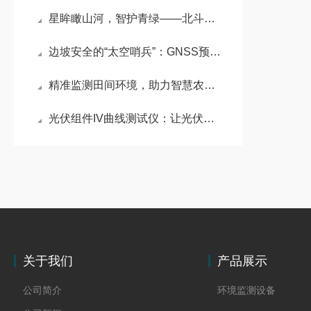
星眸瞰山河，智护青绿——北斗生态环境自动监测站赋能智慧环保
边坡安全的“太空哨兵”：GNSS预警监测系统守护地质防线
精准监测田间环境，助力智慧农业提质增效——固定式田间小气候自动观测站
光伏组件IV曲线测试仪：让光伏工作变的简单易懂
关于我们
产品展示
公司简介
环境监测设备