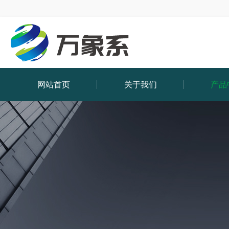
网站首页
关于我们
产品