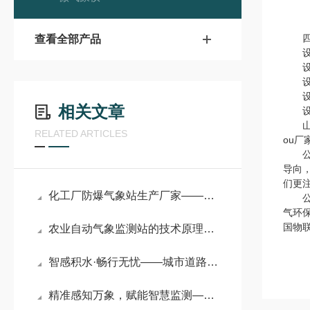
四、
查看全部产品
设备
设备
设备
设备到
相关文章
设备
山东
RELATED ARTICLES
ou
公司
导向
们更
化工厂防爆气象站生产厂家——一款智能化管理的危险场所气象站2024已更新
公司
气环
国物
农业自动气象监测站的技术原理及应用场景
智感积水·畅行无忧——城市道路积水在线监测系统守护城市韧性
精准感知万象，赋能智慧监测——超声波气象环境监测系统