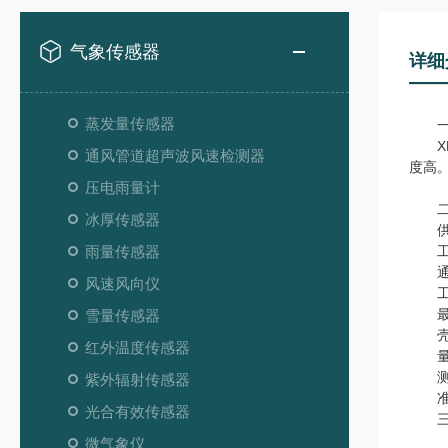
气象传感器
详细
蒸发量传感器
一
XL
通风管道超声波风速检测器
度高
压电雨量计
二
冰厚传感器
供电
雨量传感器
工作环
通信
风速风向仪
工作电
最短
雪量传感器
壳体
红外温度传感器
量程：
测量
紫外辐射传感器
准确度
光合有效传感器
三、
微气象仪