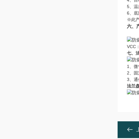
4、百
5、
6、
※此产
六、
VCC
七、
1、微
2、固
3、通
法兰