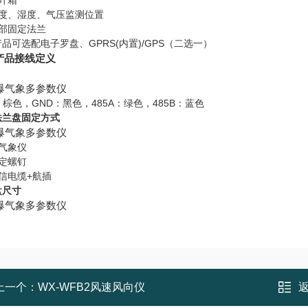
叶箱
温度、湿度、气压监测位置
底部固定法兰
品可选配电子罗盘、GPRS(内置)/GPS（二选一）
产品接线定义
：棕色，GND：黑色，485A：绿色，485B：蓝色
法兰盘固定方式
气象仪
定螺钉
信电缆+航插
盘尺寸
上一个：
WX-WFB2风速风向仪