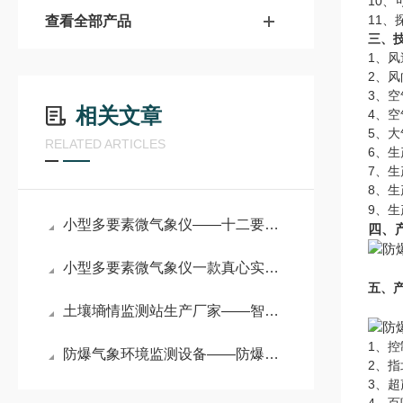
10
11
查看全部产品
三、
1、风
2、风
3、空
相关文章
4、空
5、大
RELATED ARTICLES
6、
7、
8、生
9、生
小型多要素微气象仪——十二要素加持！微气象传感器解锁气象监测新可能
四、
小型多要素微气象仪一款真心实意有帮助的好微气象监测系统
五、
土壤墒情监测站生产厂家——智能管理的耕地土壤墒情监测站2024已更新
1、控
防爆气象环境监测设备——防爆工业气象站：高危环境下的 “气象情报员”
2、指
3、