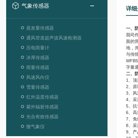
气象传感器
详细
蒸发量传感器
一、
我司
通风管道超声波风速检测器
面的
压电雨量计
地，
与传
冰厚传感器
WF
雨量传感器
字量
二、
风速风向仪
1、
2、
雪量传感器
3、
红外温度传感器
4、
5、
紫外辐射传感器
6、
光合有效传感器
7、
8、采
微气象仪
9、产