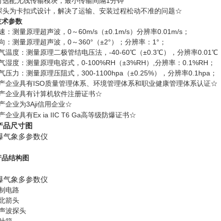
、可选配无线传输模块，最小传输间隔1分钟
、探头为卡扣式设计，解决了运输、安装过程松动不准的问题☆
技术参数
速：测量原理超声波，0～60m/s（±0.1m/s）分辨率0.01m/s；
向：测量原理超声波，0～360°（±2°）；分辨率：1°；
气温度：测量原理二极管结电压法，-40-60℃（±0.3℃），分辨率0.01℃
气湿度：测量原理电容式，0-100%RH（±3%RH）,分辨率：0.1%RH；
气压力：测量原理压阻式，300-1100hpa（±0.25%），分辨率0.1hpa；
生产企业具有ISO质量管理体系、环境管理体系和职业健康管理体系认证☆
生产企业具有计算机软件注册证书☆
产企业为3Aji信用企业☆
产企业具有Ex ia IIC T6 Ga高等级防爆证书☆
产品尺寸图
产品结构图
制电路
北箭头
超声波探头