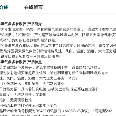
介绍
在线留言
防爆气象多参数仪
产品简介
作为专业研发生产销售一体化防爆气象传感器的企业，一直致力于微型气
营销团队，我们研发生产的超声波防爆风速风向仪、防爆五要素微气象仪
并取得了良好的社会效益和经济效益。
统的微型气象仪相比，我司产品克服了对高精度计时器的需求，避免了因
B5型防爆五要素微气象仪创新性地将风速、风向、温度、湿度、大气压力
通讯接口将五项参数一次性输出给用户。
防爆气象多参数仪
产品特点
顶盖隐藏式超声波探头，避免雨雪堆积的干扰，避免自然风遮挡☆
原理为发射连续变频超声波信号，通过测量相对相位来检测风速风向☆
风速、风向、温度、湿度、大气压力五要素一体式☆
采用的传感技术，实时测量，无启动风速☆
抗干扰能力强，具有看门狗电路,自动复位功能,保证系统稳定运行
高集成度，无移动部件，零磨损
免维护，无需现场校准
用ASA工程塑料室外应用常年不变色
品设计输出信号标配为RS485通讯接口（MODBUS协议）；可选配23