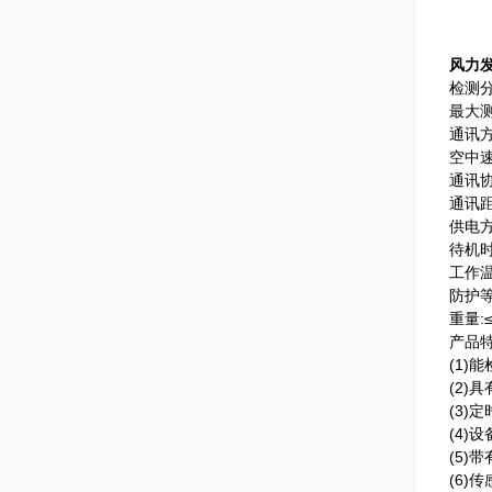
风力
检测分
最大测
通讯方
空中速
通讯协
通讯距
供电方
待机时
工作温
防护等
重量:≤
产品
(1)
(2
(3)
(4)
(5)
(6)