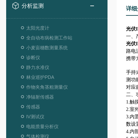
分析监测
详细
太阳光度计
光伏
一、
全自动布病检测工作站
光伏
小麦亩穗数测量系统
路电
诊断仪
携带
静力水准仪
手持
林业巡护PDA
测功
作物夹角茎粗测量仪
对应
二、
净辐射传感器
1.
传感器
2.
IV测试仪
3.
数设
电能质量分析仪
4.
气体检测仪