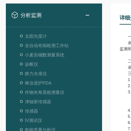
分析监测
详细
太阳光度计
一
余震
全自动布病检测工作站
监测
小麦亩穗数测量系统
二
诊断仪
余震
静力水准仪
三、
1.
林业巡护PDA
2.
3.
作物夹角茎粗测量仪
净辐射传感器
4.
传感器
5.
IV测试仪
6.
7.
电能质量分析仪