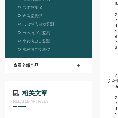
四、
气体检测仪
1.
2.
余震监测仪
3.
害虫性诱自动监测
4.
5.
玉米病虫害监测
6.
小麦病虫害监测
7.
8.
水稻病害监测仪
查看全部产品
余震
安全
五、
相关文章
1.
2.测
RELATED ARTICLES
3.分
4.精
5.声