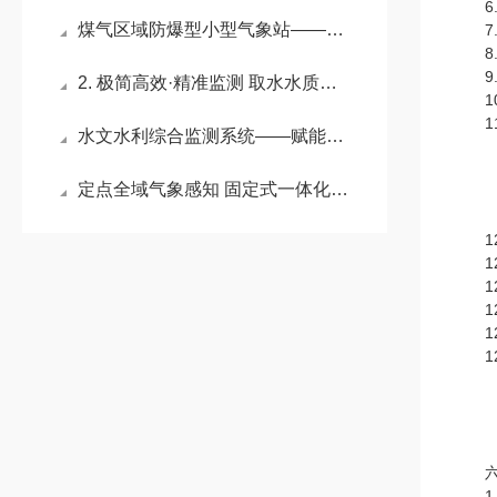
6.报
煤气区域防爆型小型气象站——守护工业安全，防爆气象监测设备大显身手
7.
8.尺
9.
2. 极简高效·精准监测 取水水质三参数仪器守护取水安全第一道防线
10
11
水文水利综合监测系统——赋能智慧水利：水文自动监测系统的核心价值
定点全域气象感知 固定式一体化超声波气象站筑牢长效监测根基#2026已更新
12
12
12
12
12.
12.
六、
1.