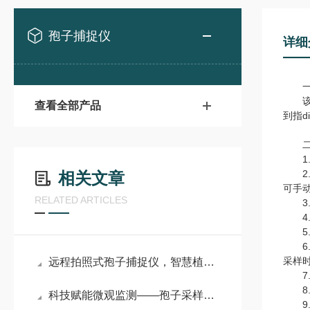
孢子捕捉仪
详细
一
该设
查看全部产品
到指
二
1.
2.
相关文章
可手
RELATED ARTICLES
3.
4.
5.
6.
采样
远程拍照式孢子捕捉仪，智慧植保筑牢作物病害预警防线#2026已更新
7.
8.
科技赋能微观监测——孢子采样捕捉仪的技术原理与核心构造
9.