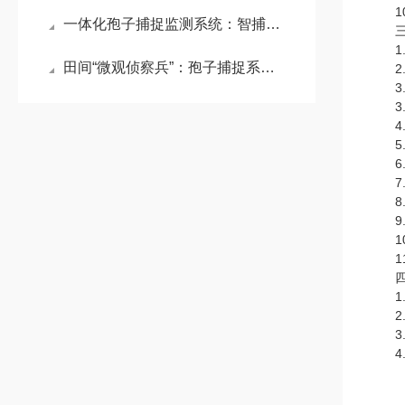
10
一体化孢子捕捉监测系统：智捕无形菌源，筑牢作物病害防控第一道防线
三、
1.
田间“微观侦察兵”：孢子捕捉系统的隐形守护
2.供
3.启
3.整机
4.
5.工
6.
7.绝
8.
9.操
10.
11
四
1.
2.
3.
4.