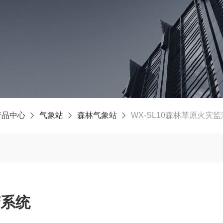
产品中心
气象站
森林气象站
WX-SL10森林草原火灾
警系统