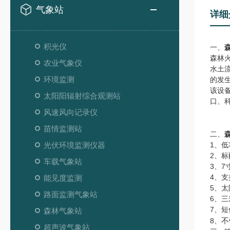
气象站
详细
积光仪
一、
森林
农业气象仪
水土
环境监测
的发
该设
太阳阳辐射综合观测站
口、
风速风向记录仪
苗情监测站
二、
光伏环境监测仪器
1、低
2、标
车载气象站
3、7
4、支
能见度监测
5、太
路面监测气象站
6、
7、
森林气象站
8、
不
超声波气象站