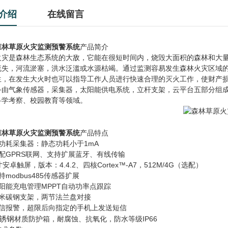
介绍
在线留言
森林草原火灾监测预警系统
产品简介
火灾是森林生态系统的大敌，它能在很短时间内，烧毁大面积的森林和大
流失，河流淤塞，洪水泛滥或水源枯竭。通过监测容易发生森林火灾区域
生，在发生大火时也可以指导工作人员进行快速合理的灭火工作，使财产
备由气象传感器，采集器，太阳能供电系统，立杆支架，云平台五部分组
科学考察、校园教育等领域。
森林草原火灾监测预警系统
产品特点
功耗采集器：静态功耗小于1mA
配GPRS联网、支持扩展蓝牙、有线传输
寸安卓触屏，版本：4.4.2、四核Cortex™-A7，512M/4G（选配）
持modbus485传感器扩展
阳能充电管理MPPT自动功率点跟踪
三米碳钢支架，两节法兰盘对接
短信报警，超限后向指定的手机上发送短信
锈钢
材质防护箱，耐腐蚀、抗氧化，防水等级IP66