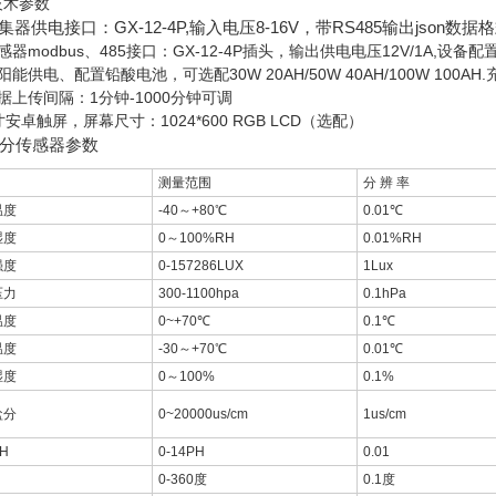
技术参数
集器供电接口：GX-12-4P,输入电压8-16V，带RS485输出json数据
感器modbus、485接口：GX-12-4P插头，输出供电电压12V/1A,设备配
阳能供电、配置铅酸电池，可选配30W 20AH/50W 40AH/100W 100
据上传间隔：1分钟-1000分钟可调
寸安卓触屏，屏幕尺寸：1024*600 RGB LCD（选配）
部分传感器参数
测量范围
分 辨 率
温度
-40～+80℃
0.01℃
湿度
0～100%RH
0.01%RH
强度
0-157286LUX
1Lux
压力
300-1100hpa
0.1hPa
温度
0~+70℃
0.1℃
温度
-30～+70℃
0.01℃
湿度
0～100%
0.1%
盐分
0~20000us/cm
1us/cm
H
0-14PH
0.01
0-360度
0.1度