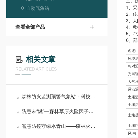
三、
采
1、
自动气象站
2、传
3、太
查看全部产品
4、数
5、7
6、
名 称
相关文章
环境
相对
RELATED ARTICLES
光照
大气
露点
森林防火监测预警气象站：科技铸盾，以智能气象预警守护万亩林海
土壤
土壤
防患未“燃”—森林草原火险因子综合监测系统的核心优势与场景应用
土壤
智慧防控守绿水青山——森林火灾气象监测系统，筑牢森林安全第一道防线
土壤P
风 向