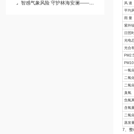
智感气象风险 守护林海安澜——森林防火气象预警监测系统的实践与价值
风 速
平均
雨 量
紫外
日照
光电
光合
PM2.
PM10
一氧
二氧
二氧
臭氧
负氧
含氧
二氧
蒸发
7、