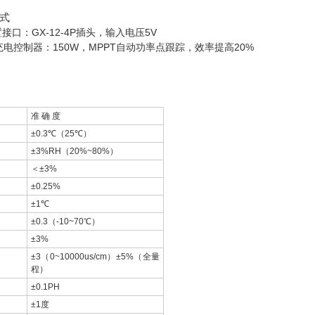
格式
置接口：GX-12-4P插头，输入电压5V
AH.充电控制器：150W，MPPT自动功率点跟踪，效率提高20%
准 确 度
±0.3℃（25℃）
±3%RH（20%~80%）
＜±3%
±0.25%
±1℃
±0.3（-10~70℃）
±3%
±3（0~10000us/cm）±5%（全量
程）
±0.1PH
±1度