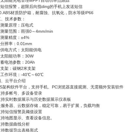
太阳能充电管理MPPT自动功率点跟踪
短信报警，超限后向指ding的手机上发送短信
ABS材质防护箱，耐腐蚀、抗氧化，防水等级IP66
技术参数：
测量原理：压电式
量范围：雨强0～4mm/min
测量精度：±4%
辨率：0.01mm
供电方式：太阳能供电
太阳能功率：30W
蓄电池参数：20Ah
支架：碳钢2米支架
作环境：-40℃～60℃
云平台介绍
架构软件平台，支持手机、PC浏览器直接观测、无需额外安装软件
多帐号、多设备登录
实时数据展示与历史数据展示仪表板
务器、云数据存储，稳定可靠，易于扩展，负载均衡
短信报警及阈值设置
地图显示、查看设备信息。
数据曲线分析
数据导出表格形式