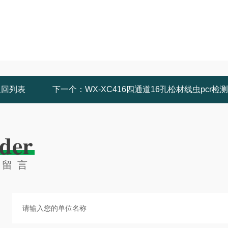
返回列表
下一个：
WX-XC416四通道16孔松材线虫pcr检
der
线留言