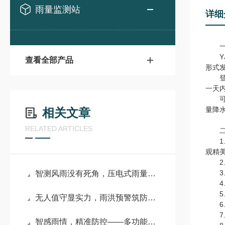
雨量监测站
详细
一
YJ
查看全部产品
形式
登录
一天
可广
量降
相关文章
RELATED ARTICLES
二、
1.
观精
2.
3.
智测风雨没有死角，压电式雨量监测系统赋能智慧水务
4.
5.
无人值守显实力，雨洪预警筑防线——翻斗式雨量水位一体化监测站
6.
7.支
智感雨情，精准防控——多功能自动化雨量监测站赋能水文智慧监测