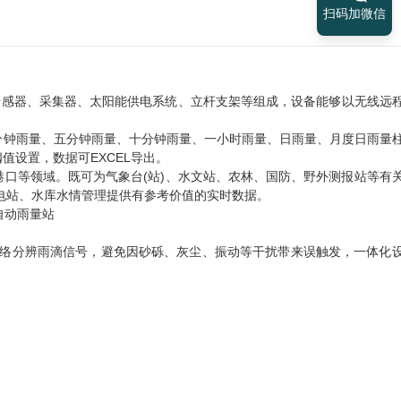
扫码加微信
传感器、采集器、太阳能供电系统、立杆支架等组成，设备能够以无线远
钟雨量、五分钟雨量、十分钟雨量、一小时雨量、日雨量、月度日雨量
设置，数据可EXCEL导出。
等领域。既可为气象台(站)、水文站、农林、国防、野外测报站等有
电站、水库水情管理提供有参考价值的实时数据。
网络分辨雨滴信号，避免因砂砾、灰尘、振动等干扰带来误触发，一体化