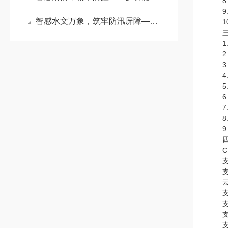
8.
9.
智感水文万象，筑牢防汛屏障——物联网水位雨量监测站详解
10.
三、
1.
2.测
3.
4.分
5.
6.
7.
8.
9.工
四、
CS
支持
支持
云服
支持
支持
支持
支持