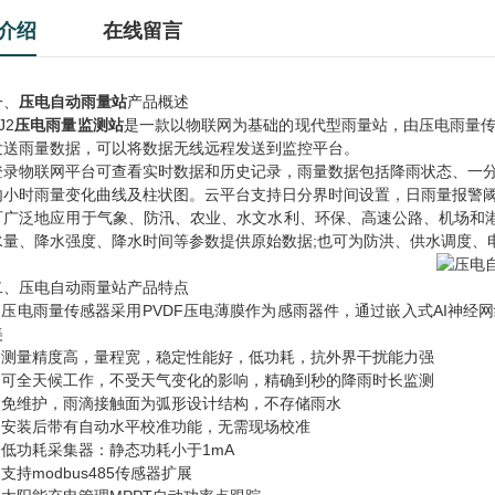
介绍
在线留言
、
压电自动雨量站
产品概述
2
压电雨量监测站
是一款以物联网为基础的现代型雨量站，由压电雨量
发送雨量数据，可以将数据无线远程发送到监控平台。
物联网平台可查看实时数据和历史记录，雨量数据包括降雨状态、一分
内小时雨量变化曲线及柱状图。云平台支持日分界时间设置，日雨量报警阈值
泛地应用于气象、防汛、农业、水文水利、环保、高速公路、机场和港口
水量、降水强度、降水时间等参数提供原始数据;也可为防洪、供水调度、
压电自动雨量站产品特点
压电雨量传感器采用PVDF压电薄膜作为感雨器件，通过嵌入式AI神经
美
测量精度高，量程宽，稳定性能好，低功耗，抗外界干扰能力强
可全天候工作，不受天气变化的影响，精确到秒的降雨时长监测
免维护，雨滴接触面为弧形设计结构，不存储雨水
安装后带有自动水平校准功能，无需现场校准
低功耗采集器：静态功耗小于1mA
持modbus485传感器扩展