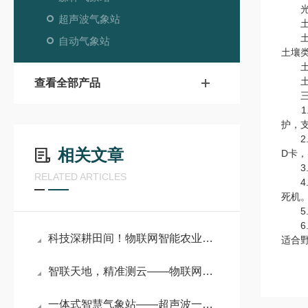
光合有
超声波气象站
土壤温
土壤水
自动气象站
土壤类
土壤盐
土壤P
查看全部产品
三、
1.
护，
2.数
相关文章
D卡，
3.
RELATED ARTICLES
4.
死机
5.供
6.结
科技深耕田间！物联网智能农业气象监测站开启精准种植新范式
适合
智联天地，精准测云——物联网智能气象监测系统的技术突破与全场景适配
一体式智慧气象站——超声波一体式气象站有多强？10 余项气象参数同步监测