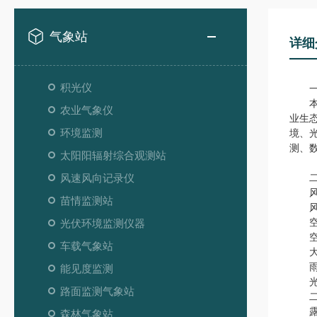
气象站
详细
积光仪
一
本仪
农业气象仪
业生
环境监测
境、
测、
太阳阳辐射综合观测站
风速风向记录仪
二
风速范
苗情监测站
风向范
空气温
光伏环境监测仪器
空气湿
车载气象站
大气压
雨量范
能见度监测
光照强
路面监测气象站
二氧化
露点温
森林气象站